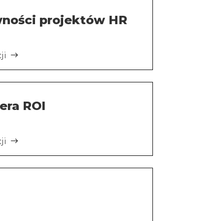
ności projektów HR
cji
era ROI
cji