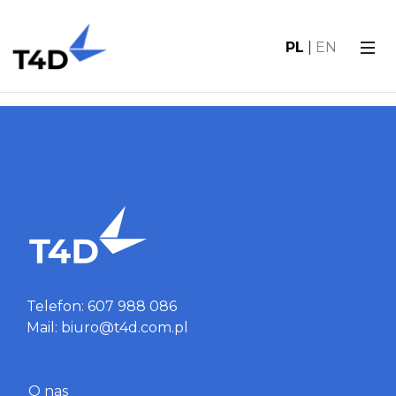
Home
ConnectClick News
PL
|
EN
Telefon: 607 988 086
Mail: biuro@t4d.com.pl
O nas