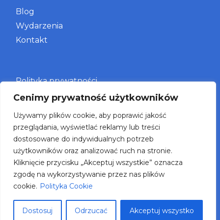
Blog
Wydarzenia
Kontakt
Polityka prywatności
Cenimy prywatność użytkowników
Szkolenia zamknięte
Używamy plików cookie, aby poprawić jakość
Szkolenia otwarte
przeglądania, wyświetlać reklamy lub treści
Badania
dostosowane do indywidualnych potrzeb
użytkowników oraz analizować ruch na stronie.
ROI
Kliknięcie przycisku „Akceptuj wszystkie” oznacza
Rozwiązania HR
zgodę na wykorzystywanie przez nas plików
Harrison Assessments
cookie.
Polityka Cookie
Dostosuj
Odrzucać
Akceptuj wszystko