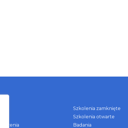
as
Szkolenia zamknięte
g
Szkolenia otwarte
arzenia
Badania