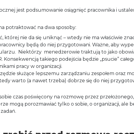
cznej jest podsumowanie osiągnięć pracownika i ustale
a potraktować na dwa sposoby:
, której nie da się uniknąć – wtedy nie ma właściwie zna
pracownicy będą do niej przygotowani. Ważne, aby wype
ularzu. Niektórzy menedżerowie traktują to jako obow
R. Konsekwencją takiego podejścia będzie „psucie” całe
ikami pracy w organizacji.
zędzie służące lepszemu zarządzaniu zespołem oraz 
edy warto (a nawet trzeba) dobrze się do niej przygoto
 sobie czas poświęcony na rozmowę przez przełożonego,
ze mogą porozmawiać tylko o sobie, o organizacji, ale bez
 zadań.