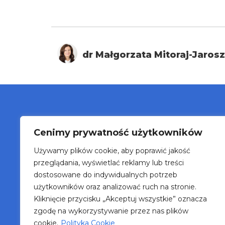
dr Małgorzata Mitoraj-Jaros
Cenimy prywatność użytkowników
O n
Używamy plików cookie, aby poprawić jakość
Blo
przeglądania, wyświetlać reklamy lub treści
Wyd
dostosowane do indywidualnych potrzeb
Kon
użytkowników oraz analizować ruch na stronie.
Telefon: 607 988 086
Kliknięcie przycisku „Akceptuj wszystkie” oznacza
Mail: biuro@t4d.com.pl
zgodę na wykorzystywanie przez nas plików
cookie.
Polityka Cookie