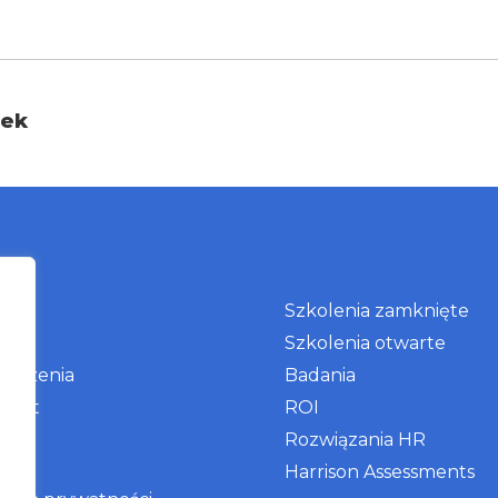
zek
as
Szkolenia zamknięte
g
Szkolenia otwarte
arzenia
Badania
takt
ROI
Rozwiązania HR
Harrison Assessments