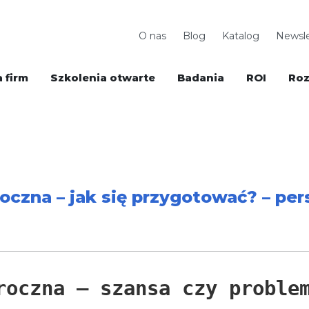
O nas
Blog
Katalog
Newsle
 firm
Szkolenia otwarte
Badania
ROI
Roz
czna – jak się przygotować? – pe
roczna – szansa czy proble