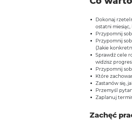
Co warto
Dokonaj rzeteln
ostatni miesiąc,
Przypomnij sobi
Przypomnij sobi
(Jakie konkretn
Sprawdź cele ro
widzisz progres
Przypomnij sobie
Które zachowan
Zastanów się, j
Przemyśl pytan
Zaplanuj termin
Zachęć pra