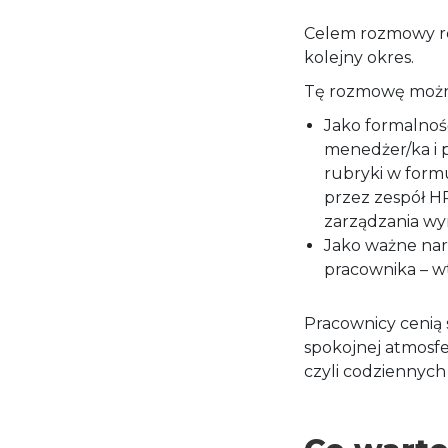
Celem rozmowy ro
kolejny okres.
Tę rozmowę możn
Jako formalność
menedżer/ka i 
rubryki w form
przez zespół H
zarządzania wyn
Jako ważne nar
pracownika – wt
Pracownicy cenią
spokojnej atmosfer
czyli codziennych