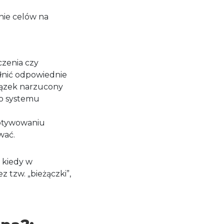
nie celów na
czenia czy
łnić odpowiednie
iązek narzucony
go systemu
motywowaniu
wać.
 kiedy w
 tzw. „bieżączki”,