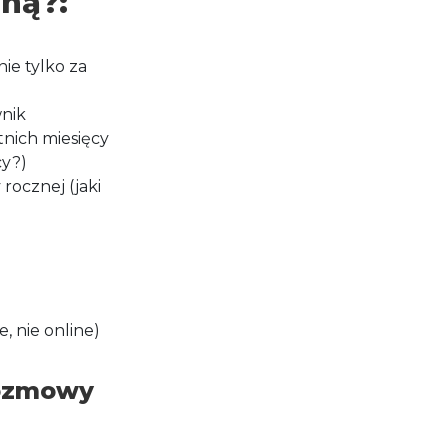
ną?:
ie tylko za
wnik
tnich miesięcy
cy?)
rocznej (jaki
, nie online)
rozmowy