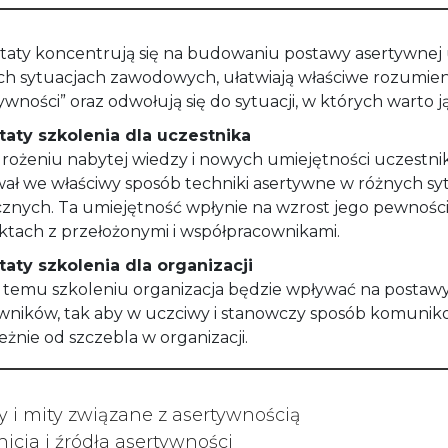
taty koncentrują się na budowaniu postawy asertywnej
ch sytuacjach zawodowych, ułatwiają właściwe rozumien
ywności” oraz odwołują się do sytuacji, w których warto j
taty szkolenia dla uczestnika
rożeniu nabytej wiedzy i nowych umiejętności uczestni
wał we właściwy sposób techniki asertywne w różnych sy
cznych. Ta umiejętność wpłynie na wzrost jego pewności
ktach z przełożonymi i współpracownikami.
taty szkolenia dla organizacji
i temu szkoleniu organizacja będzie wpływać na postaw
wników, tak aby w uczciwy i stanowczy sposób komunikow
eżnie od szczebla w organizacji.
y i mity związane z asertywnością
nicja i źródła asertywności