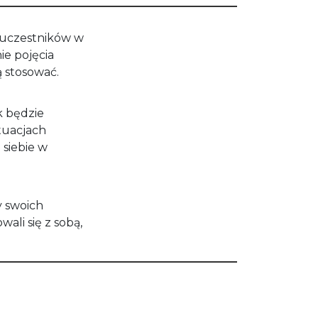
 uczestników w
ie pojęcia
ą stosować.
k będzie
tuacjach
 siebie w
y swoich
ali się z sobą,