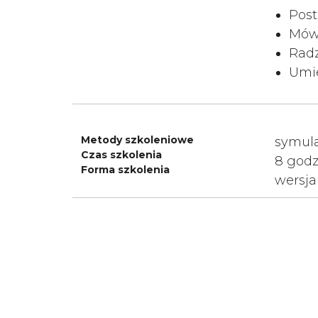
Post
Mówi
Radz
Umi
Metody szkoleniowe
symula
Czas szkolenia
8 god
Forma szkolenia
wersja