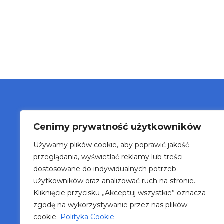
Cenimy prywatność użytkowników
O n
Używamy plików cookie, aby poprawić jakość
Blo
przeglądania, wyświetlać reklamy lub treści
Wyd
dostosowane do indywidualnych potrzeb
Kon
użytkowników oraz analizować ruch na stronie.
Telefon: 607 988 086
Kliknięcie przycisku „Akceptuj wszystkie” oznacza
Mail: biuro@t4d.com.pl
zgodę na wykorzystywanie przez nas plików
cookie.
Polityka Cookie
Pol