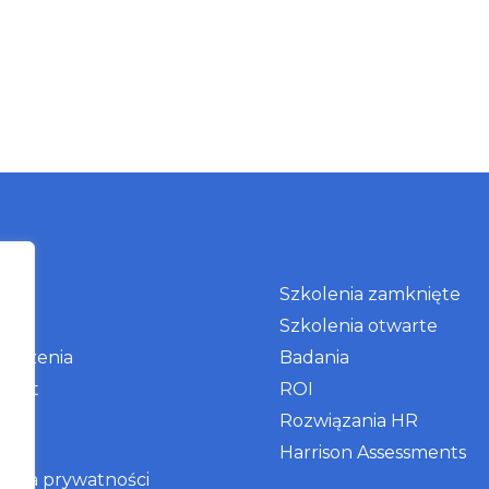
as
Szkolenia zamknięte
g
Szkolenia otwarte
arzenia
Badania
takt
ROI
Rozwiązania HR
Harrison Assessments
ityka prywatności