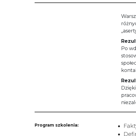
Warsz
różny
„asert
Rezul
Po wd
stoso
społe
konta
Rezul
Dzięk
praco
niezal
Program szkolenia:
Fakt
Defi