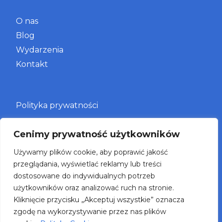
O nas
Blog
Wydarzenia
Kontakt
Polityka prywatności
Cenimy prywatność użytkowników
Szkolenia zamknięte
Szkolenia otwarte
Używamy plików cookie, aby poprawić jakość
Badania
przeglądania, wyświetlać reklamy lub treści
dostosowane do indywidualnych potrzeb
ROI
użytkowników oraz analizować ruch na stronie.
Rozwiązania HR
Kliknięcie przycisku „Akceptuj wszystkie” oznacza
Harrison Assessments
zgodę na wykorzystywanie przez nas plików